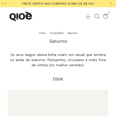
TO
FRETE GRÁTIS NAS COMPRAS ACIMA DE R$ 400
0
Início
.
COLEÇÕES
.
Saturno
Saturno
Os aros largos dessa linha criam um visual que lembra
os anéis de Saturno: flutuantes, circulares e meio fora
de órbita (no melhor sentido).
Filtrar