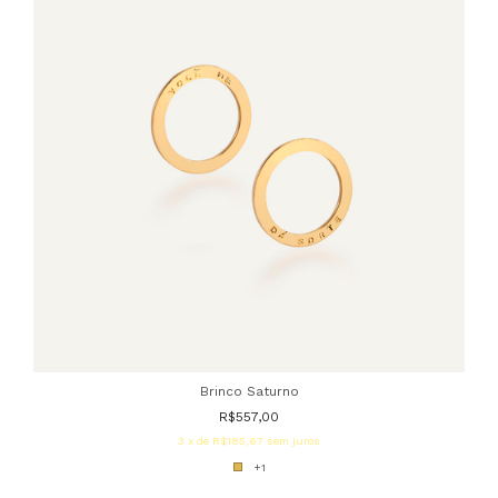
Brinco Saturno
R$557,00
3
x de
R$185,67
sem juros
+1