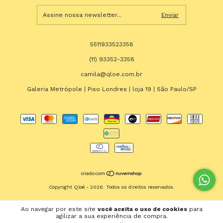
5511933523358
(11) 93352-3358
camila@qloe.com.br
Galeria Metrópole | Piso Londres | loja 19 | São Paulo/SP
Copyright Qloé - 2026. Todos os direitos reservados.
Ao navegar por este site
você aceita o uso de cookies
para
agilizar a sua experiência de compra.