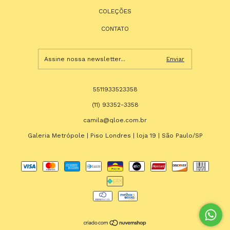
COLEÇÕES
CONTATO
5511933523358
(11) 93352-3358
camila@qloe.com.br
Galeria Metrópole | Piso Londres | loja 19 | São Paulo/SP