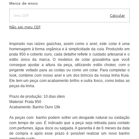
Entregas para o CEP:
Alterar CEP
Meios de envio
Calcular
Não sei meu CEP
Inspirado nas raízes gaúchas, assim como o anel, este colar é uma
homenagem à forma orgânica e à simplicidade da cuia. Produzido em
prata 950 e coberto ouro, cada
detalhe reflete o cuidado artesanal e o
estilo único da marca. O modelos de colar gravatinha que você
consegue ajustar a altura da peça, utilizando estilo choker, com o
pingente voltado para as costas ou como um colar. Para completar o
look, combine com nosso anel e um dos brincos da nossa linha Kuia.
Ele tem um peça com acabamento brilho e outra fosco, como todas as
peças da linha.
Prazo de produção: 10 dias úteis
Material: Prata 950
Acabamento: Banho Ouro 18k
As peças com banho podem sofrer um desgaste natural ou oxidação
com tempo de uso. É indicado que a peça seja retirada para contato
com perfumes, água doce ou salgada. A garantia é de 6 meses da data
de compra e após esse prazo é possível realizar um novo banho
mediante custo.