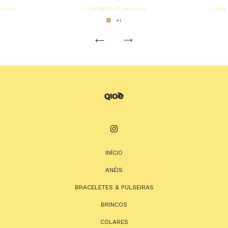
 juros
3
x de
R$119,67
sem juros
3
x de
+1
INÍCIO
ANÉIS
BRACELETES & PULSEIRAS
BRINCOS
COLARES